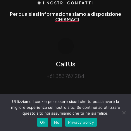
I NOSTRI CONTATTI
Per qualsiasi informazione siamo a disposizione
C
P
e
r
q
u
a
l
s
i
a
s
i
i
n
f
o
r
m
a
z
i
o
n
e
s
i
a
m
o
a
d
i
s
p
o
s
i
z
i
o
n
e
C
H
I
A
M
A
C
I
Call Us
+61 383 767 284
Utilizziamo i cookie per essere sicuri che tu possa avere la
migliore esperienza sul nostro sito. Se continui ad utilizzare
questo sito noi assumiamo che tu ne sia felice.
Ok
No
Privacy policy