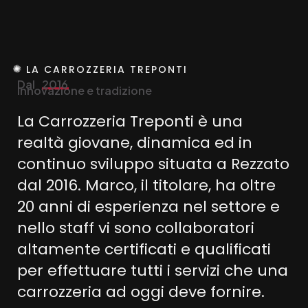
LA CARROZZERIA TREPONTI
Dal
2016
D
a
l
2
0
1
6
innovazione e tradizione
i
n
n
o
v
a
z
i
o
n
e
e
t
r
a
d
i
z
i
o
n
e
La
Carrozzeria
Treponti
è
una
realtà
giovane,
dinamica
ed
in
continuo
sviluppo
situata
a
Rezzato
dal
2016.
Marco,
il
titolare,
ha
oltre
20
anni
di
esperienza
nel
settore
e
nello
staff
vi
sono
collaboratori
altamente
certificati
e
qualificati
per
effettuare
tutti
i
servizi
che
una
carrozzeria
ad
oggi
deve
fornire.